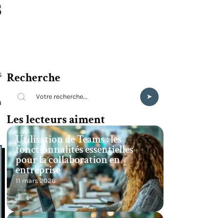
s
s
Recherche
u
Les lecteurs aiment
Utilisation de Teams : les
fonctionnalités essentielles
pour la collaboration en
entreprise
11 mars 2026