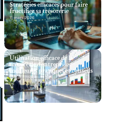
Stratégies efficaces pour faire
fructifier sa trésorerie
11 mars 2026
s
Utilisation efficace de la
trésorerie d’entreprise :
meilleures pratiques et conseils
11 mars 2026