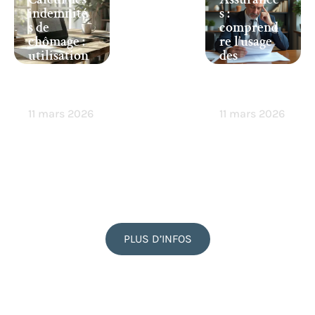
indemnité
s :
s de
comprend
chômage :
re l’usage
utilisation
des
d’un
exclusion
simulateu
s chez les
r en ligne
assureurs
11 mars 2026
11 mars 2026
PLUS D’INFOS