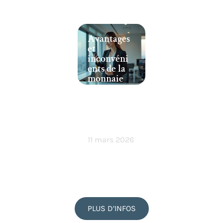
Avantages
et
inconvéni
ents de la
monnaie
électroniq
ue :
analyse en
profonde
ur
11 mars 2026
PLUS D’INFOS