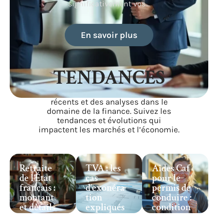
significativement vos
…
En savoir plus
TENDANCES
Restez informé des événements
récents et des analyses dans le
domaine de la finance. Suivez les
tendances et évolutions qui
impactent les marchés et l’économie.
Retraite
TVA : les
Aides Caf
de l’État
cas
pour le
français :
d’exonéra
permis de
montant
tion
conduire :
et détails
expliqués
condition
à
en détail
s,