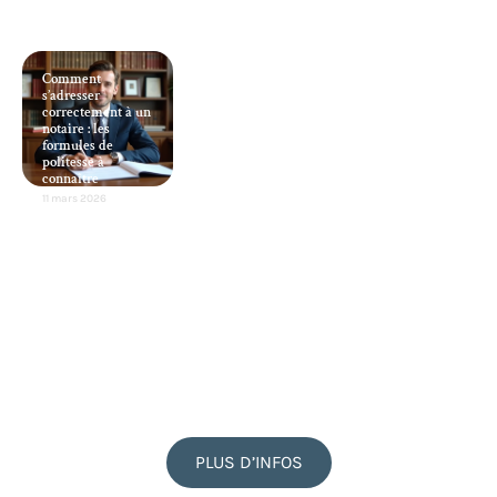
Comment
s’adresser
correctement à un
notaire : les
formules de
politesse à
connaître
11 mars 2026
PLUS D’INFOS