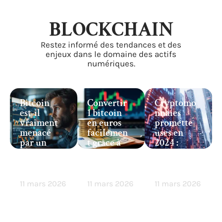
BLOCKCHAIN
Restez informé des tendances et des
enjeux dans le domaine des actifs
numériques.
Bitcoin
Convertir
Cryptomo
est-il
1 bitcoin
nnaies
vraiment
en euros
promette
menacé
facilemen
uses en
par un
t grâce à
2024 :
risque
ces
celles à
d’effondre
conseils
surveiller
ment ?
clés
de près
11 mars 2026
11 mars 2026
11 mars 2026