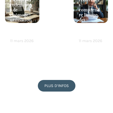
indemnité
s :
s de
comprend
chômage :
re l’usage
utilisation
des
d’un
exclusion
simulateu
s chez les
r en ligne
assureurs
11 mars 2026
11 mars 2026
PLUS D’INFOS