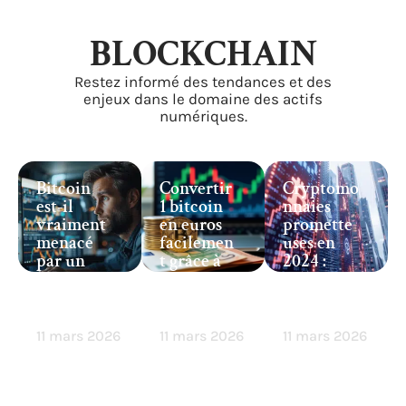
BLOCKCHAIN
Restez informé des tendances et des
enjeux dans le domaine des actifs
numériques.
Bitcoin
Convertir
Cryptomo
est-il
1 bitcoin
nnaies
vraiment
en euros
promette
menacé
facilemen
uses en
par un
t grâce à
2024 :
risque
ces
celles à
d’effondre
conseils
surveiller
ment ?
clés
de près
11 mars 2026
11 mars 2026
11 mars 2026