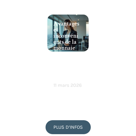
Avantages
et
inconvéni
ents de la
monnaie
électroniq
ue :
analyse en
profonde
ur
11 mars 2026
PLUS D’INFOS