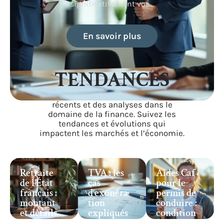
significativement vos
…
En savoir plus
TENDANCES
Restez informé des événements
récents et des analyses dans le
domaine de la finance. Suivez les
tendances et évolutions qui
impactent les marchés et l’économie.
Retraite
TVA : les
Aides Caf
de l’État
cas
pour le
français :
d’exonéra
permis de
montant
tion
conduire :
et détails
expliqués
condition
à
en détail
s,