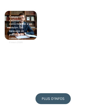
Comment
s’adresser
correctement à un
notaire : les
formules de
politesse à
connaître
11 mars 2026
PLUS D’INFOS