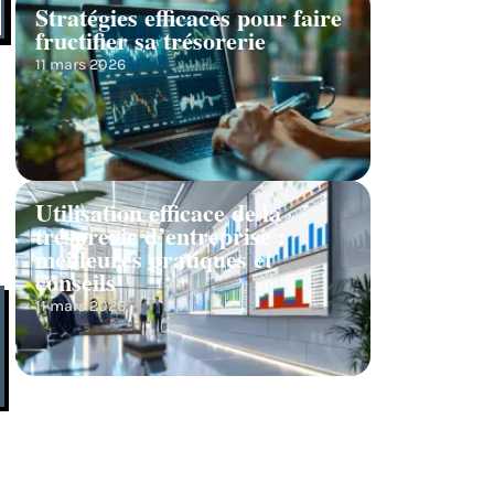
Stratégies efficaces pour faire
fructifier sa trésorerie
11 mars 2026
Utilisation efficace de la
trésorerie d’entreprise :
meilleures pratiques et
conseils
11 mars 2026