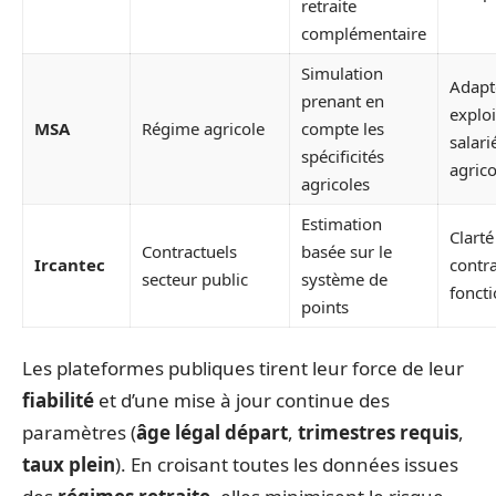
retraite
complémentaire
Simulation
Adapt
prenant en
exploi
MSA
Régime agricole
compte les
salari
spécificités
agrico
agricoles
Estimation
Clarté
Contractuels
basée sur le
Ircantec
contra
secteur public
système de
fonct
points
Les plateformes publiques tirent leur force de leur
fiabilité
et d’une mise à jour continue des
paramètres (
âge légal départ
,
trimestres requis
,
taux plein
). En croisant toutes les données issues