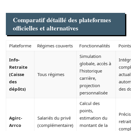
Comparatif détaillé des plateformes
officielles et alternatives
Plateforme
Régimes couverts
Fonctionnalités
Points
Simulation
Info-
Intégr
globale, accès à
Retraite
compl
l’historique
(Caisse
Tous régimes
actual
carrière,
des
autom
projection
dépôts)
des d
personnalisée
Calcul des
points,
Précis
Agirc-
Salariés du privé
estimation du
retrai
Arrco
(complémentaire)
montant de la
compl